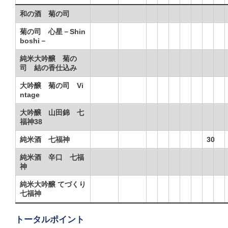
和の酒 菊の司
菊の司 心星－Shin
boshi－
純米大吟醸 菊の
司 結の香仕込み
大吟醸 菊の司 Vi
ntage
大吟醸 山田錦 七
福神38
純米酒 七福神
30
純米酒 辛口 七福
神
純米大吟醸 てづくり
七福神
トータルポイント