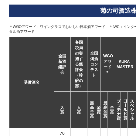
菊の司酒造
＊WGOアワード：ワイングラスでおいしい日本酒アワード ＊IWC：インターナシ
タル酒アワード
各国
税局
の実
全国
全国
WGO
施す
燗酒
新酒
アワ
KURA
る鑑
コン
鑑評
ード
MASTER
評会
テス
会
＊
（吟
ト
醸の
受賞酒名
部）
70