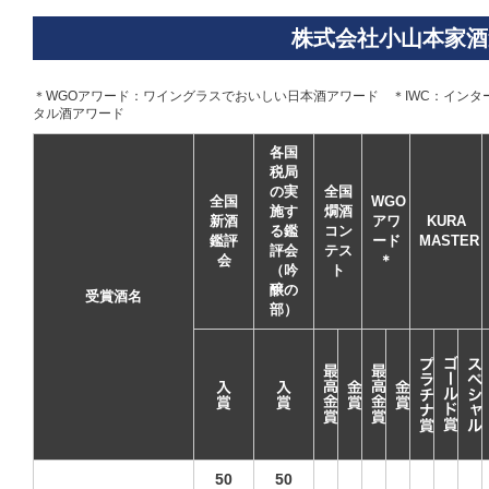
株式会社小山本家酒
＊WGOアワード：ワイングラスでおいしい日本酒アワード ＊IWC：インターナシ
タル酒アワード
各国
税局
の実
全国
全国
WGO
施す
燗酒
新酒
アワ
KURA
る鑑
コン
鑑評
ード
MASTER
評会
テス
会
＊
（吟
ト
醸の
受賞酒名
部）
50
50