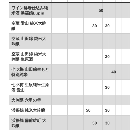
ワイン酵母仕込み純
50
米酒 浜福鶴Lupin
空蔵 愛山 純米大吟
30
30
醸
空蔵 山田錦 純米大
吟醸
空蔵 山田錦 純米大
30
吟醸 生原酒
七ツ梅 山田錦生もと
40
特別純米
七ツ梅 生酛純米生原
30
酒 愛山
大吟醸 六甲の雫
浜福鶴 純米大吟醸
50
30
浜福鶴 備前雄町 大
30
30
吟醸