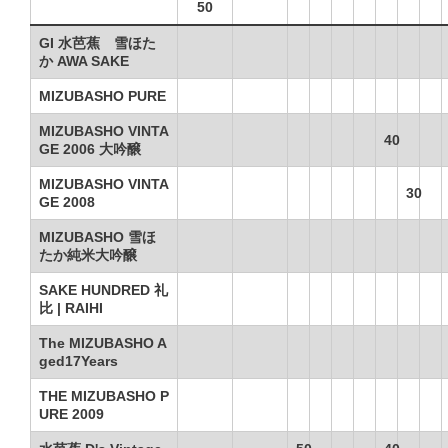
50
GI 水芭蕉 雪ほた
か AWA SAKE
MIZUBASHO PURE
MIZUBASHO VINTA
40
GE 2006 大吟醸
MIZUBASHO VINTA
30
GE 2008
MIZUBASHO 雪ほ
たか純米大吟醸
SAKE HUNDRED 礼
比 | RAIHI
The MIZUBASHO A
ged17Years
THE MIZUBASHO P
URE 2009