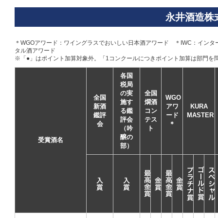
永井酒造株
＊WGOアワード：ワイングラスでおいしい日本酒アワード ＊IWC：インターナシ
タル酒アワード
※「●」はポイント加算対象外。「1コンクールにつきポイント加算は部門を
各国
税局
の実
全国
全国
WGO
施す
燗酒
新酒
アワ
KURA
る鑑
コン
鑑評
ード
MASTER
評会
テス
会
＊
（吟
ト
醸の
受賞酒名
部）