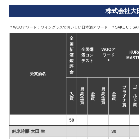
株式会社大
＊WGOアワード：ワイングラスでおいしい日本酒アワード ＊SAKE C：SAKE C
全
国
新
全国燗
WGOア
KUR
酒
酒コン
ワード
MAST
鑑
テスト
＊
評
会
受賞酒名
50
純米吟醸 大田 生
30