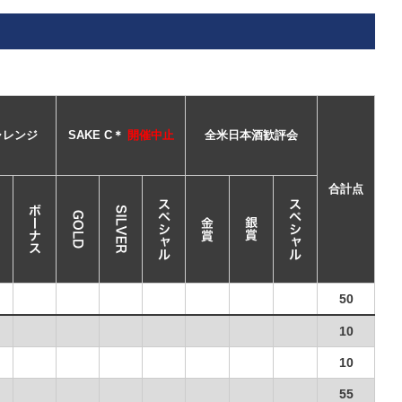
ャレンジ
SAKE C＊
開催中止
全米日本酒歓評会
合計点
50
10
10
55