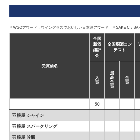
＊WGOアワード：ワイングラスでおいしい日本酒アワード ＊SAKE C：SAKE C
全国
新酒
全国燗酒コン
鑑評
テスト
会
受賞酒名
50
羽根屋 シャイン
羽根屋 スパークリング
羽根屋 吟醸